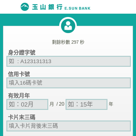
剩餘秒數
297
秒
身分證字號
信用卡號
有效月年
月
/ 20
年
卡片末三碼