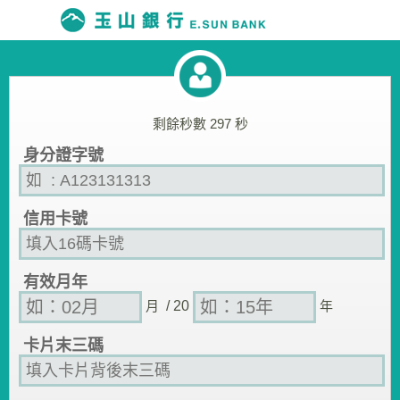
剩餘秒數
297
秒
身分證字號
信用卡號
有效月年
月
/ 20
年
卡片末三碼