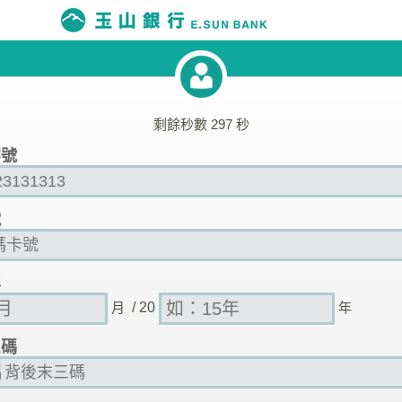
剩餘秒數
297
秒
字號
號
年
月
/ 20
年
三碼