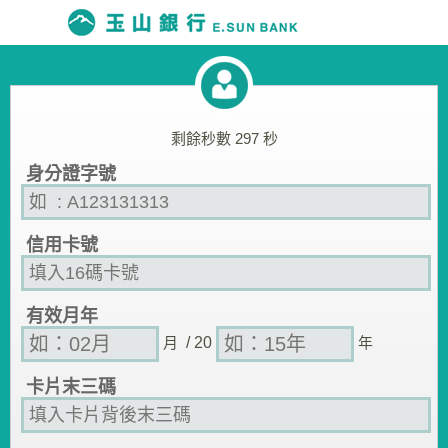
剩餘秒數
297
秒
身分證字號
信用卡號
有效月年
月
/ 20
年
卡片末三碼