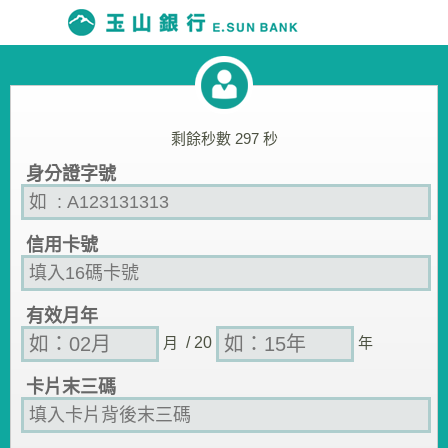
剩餘秒數
297
秒
身分證字號
信用卡號
有效月年
月
/ 20
年
卡片末三碼