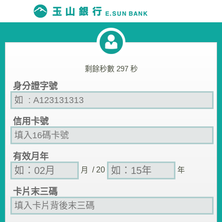
剩餘秒數
297
秒
身分證字號
信用卡號
有效月年
月
/ 20
年
卡片末三碼