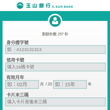
剩餘秒數
297
秒
身分證字號
信用卡號
有效月年
月
/ 20
年
卡片末三碼